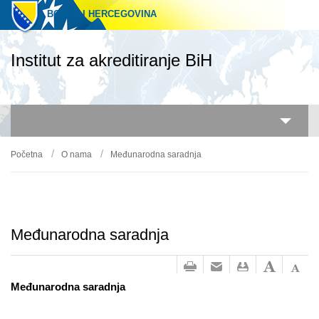
BOSNA I HERCEGOVINA
Institut za akreditiranje BiH
O nama
Početna
O nama
Međunarodna saradnja
Akreditiranje
Akreditirana tijela
Međunarodna saradnja
Dokumenti
Novosti
Međunarodna saradnja
Obuke